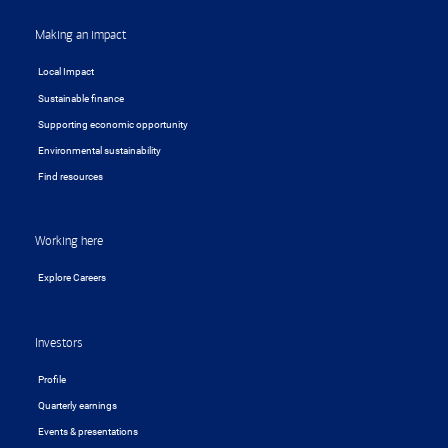
Making an impact
Local Impact
Sustainable finance
Supporting economic opportunity
Environmental sustainability
Find resources
Working here
Explore Careers
Investors
Profile
Quarterly earnings
Events & presentations