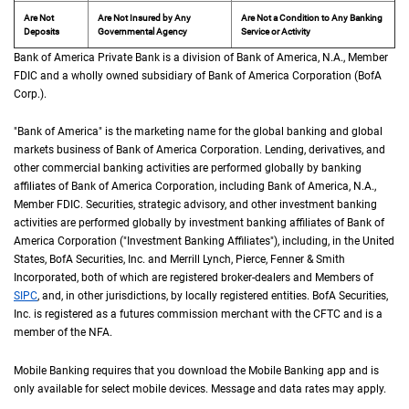
Are Not
Are Not Insured by Any
Are Not a Condition to Any Banking
Deposits
Governmental Agency
Service or Activity
Bank of America Private Bank is a division of Bank of America,
N A
N.A.
, Member
F D 
FDIC
and a wholly owned subsidiary of Bank of America Corporation (
B of A Cor
BofA
Corp.
).
"Bank of America" is the marketing name for the global banking and global
markets business of Bank of America Corporation. Lending, derivatives, and
other commercial banking activities are performed globally by banking
affiliates of Bank of America Corporation, including Bank of America,
N A
N.A.
,
Member
F D I C
FDIC
. Securities, strategic advisory, and other investment banking
activities are performed globally by investment banking affiliates of Bank of
America Corporation ("Investment Banking Affiliates"), including, in the
United St
United
States
,
B of A
BofA
Securities, Inc. and Merrill Lynch, Pierce, Fenner & Smith
Incorporated, both of which are registered broker-dealers and Members of
S I P C
SIPC
, and, in other jurisdictions, by locally registered entities.
B of A
BofA
Securities,
Inc. is registered as a futures commission merchant with the
C F T C
CFTC
and is a
member of the
N F A
NFA
.
Mobile Banking requires that you download the Mobile Banking app and is
only available for select mobile devices. Message and data rates may apply.