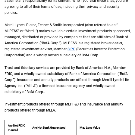
assume any responsibility for its content. When you visit these sites, you are
agreeing to all of their terms of use, including their privacy and security
policies.
Merrill Lynch, Pierce, Fenner & Smith Incorporated (also referred to as “
M L P F an
MLPF&S
” or “Merrill”) makes available certain investment products sponsored,
managed, distributed or provided by companies that are affiliates of Bank of
America Corporation (“
B of A Corp.
BofA Corp.
”).
M L P F and S
MLPF&S
is a registered broker-dealer,
registered investment adviser, Member
S I P C
SIPC
(Securities Investor Protection
Corporation) and a wholly owned subsidiary of
B of A Corp.
BofA Corp.
Trust and fiduciary services are provided by Bank of America,
N A
N.A.
, Member
F D I 
FDIC
, and a wholly-owned subsidiary of Bank of America Corporation (“
B of A Co
BofA
Corp.
”). Insurance and annuity products are offered through Merrill Lynch Life
Agency Inc. (“
M L L A
MLLA
”), a licensed insurance agency and wholly-owned
subsidiary of
B of A Corp.
BofA Corp.
.
Investment products offered through
M L P F and S
MLPF&S
and insurance and annuity
products offered through
M L L A
MLLA
.
Are Not FDIC
Are Not Bank Guaranteed
May Lose Value
Insured