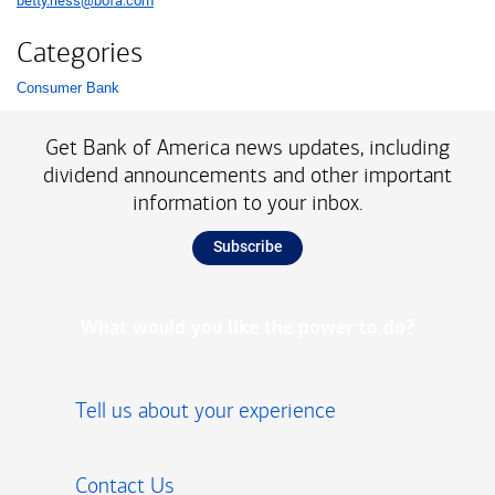
betty.riess@bofa.com
Categories
Consumer Bank
List with 1 items.
Get Bank of America news updates, including
dividend announcements and other important
information to your inbox.
Subscribe
What would you like the power to do?
Tell us about your experience
Contact Us