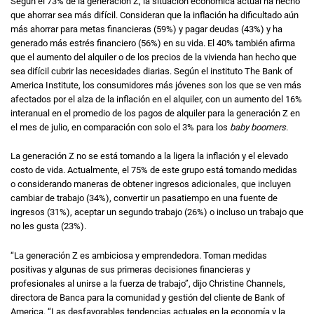
Según el 73% de la generación Z, la situación económica actual ha hecho
que ahorrar sea más difícil. Consideran que la inflación ha dificultado aún
más ahorrar para metas financieras (59%) y pagar deudas (43%) y ha
generado más estrés financiero (56%) en su vida. El 40% también afirma
que el aumento del alquiler o de los precios de la vivienda han hecho que
sea difícil cubrir las necesidades diarias. Según el instituto
The Bank of
America Institute
, los consumidores más jóvenes son los que se ven más
afectados por el alza de la inflación en el alquiler, con un aumento del 16%
interanual en el promedio de los pagos de alquiler para la generación Z en
el mes de julio, en comparación con solo el 3% para los
baby boomers
.
La generación Z no se está tomando a la ligera la inflación y el elevado
costo de vida. Actualmente, el 75% de este grupo está tomando medidas
o considerando maneras de obtener ingresos adicionales, que incluyen
cambiar de trabajo (34%), convertir un pasatiempo en una fuente de
ingresos (31%), aceptar un segundo trabajo (26%) o incluso un trabajo que
no les gusta (23%).
“La generación Z es ambiciosa y emprendedora. Toman medidas
positivas y algunas de sus primeras decisiones financieras y
profesionales al unirse a la fuerza de trabajo”, dijo
Christine Channels
,
directora de Banca para la comunidad y gestión del cliente de
Bank of
America
. “Las desfavorables tendencias actuales en la economía y la