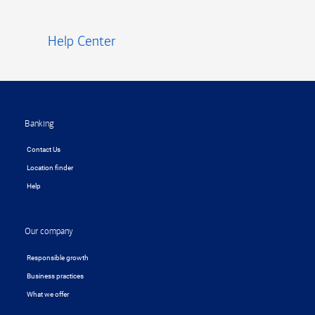
Help Center
Footer
Banking
Contact Us
Location finder
Help
Our company
Responsible growth
Business practices
What we offer