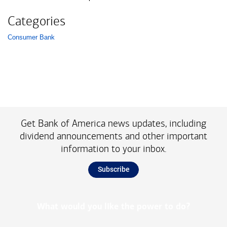
Categories
Consumer Bank
List with 1 items.
Get Bank of America news updates, including
dividend announcements and other important
information to your inbox.
Subscribe
What would you like the power to do?