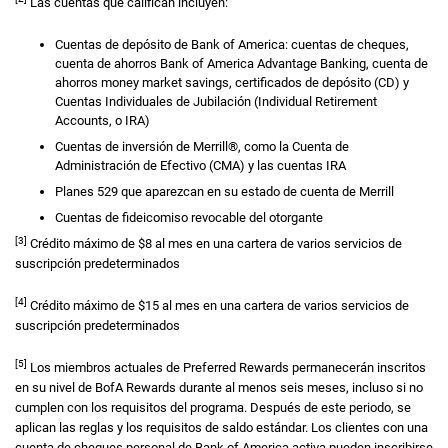
Las cuentas que califican incluyen:
Cuentas de depósito de
Bank of America:
cuentas de cheques,
cuenta de ahorros
Bank of America Advantage Banking,
cuenta de
ahorros money market savings, certificados de depósito
(CD)
y
Cuentas Individuales de Jubilación
(Individual Retirement
Accounts,
o
IRA)
Cuentas de inversión de
Merrill®,
como la Cuenta de
Administración de Efectivo
(CMA)
y las cuentas
IRA
Planes 529
que aparezcan en su estado de cuenta de
Merrill
Cuentas de fideicomiso revocable del otorgante
[3]
Crédito máximo de
ocho dólares
$8
al mes en una cartera de varios servicios de
suscripción predeterminados
[4]
Crédito máximo de
quince dólares
$15
al mes en una cartera de varios servicios de
suscripción predeterminados
[5]
Los miembros actuales de
Preferred Rewards
permanecerán inscritos
en su nivel de
B of A
BofA
Rewards
durante al menos seis meses, incluso si no
cumplen con los requisitos del programa. Después de este periodo, se
aplican las reglas y los requisitos de saldo estándar. Los clientes con una
cuenta de cheques personal de
Bank of America
activa pueden inscribirse