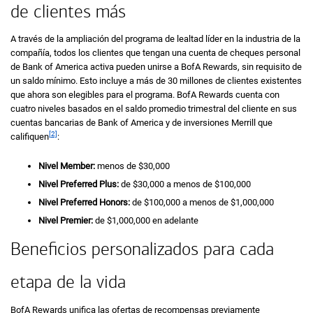
de clientes más
A través de la ampliación del programa de lealtad líder en la industria de la
compañía, todos los clientes que tengan una cuenta de cheques personal
de
Bank of America
activa pueden unirse a
BofA Rewards,
sin requisito de
un saldo mínimo. Esto incluye a más de 30 millones de clientes existentes
que ahora son elegibles para el programa.
BofA Rewards
cuenta con
cuatro niveles basados ​​en el saldo promedio trimestral del cliente en sus
cuentas bancarias de Bank of America y de inversiones
Merrill
que
[2]
califiquen
:
Nivel Member:
menos de
treinta mil dólares
$30,000
Nivel Preferred Plus:
de
treinta mil dólares
$30,000
a menos de
cien mil dólares
$100,000
Nivel Preferred Honors:
de
cien mil dólares
$100,000
a menos de
un millón de dólares
$1,000,000
Nivel Premier:
de
un millón de dólares
$1,000,000
en adelante
Beneficios personalizados para cada
etapa de la vida
B of A
BofA
Rewards
unifica las ofertas de recompensas previamente