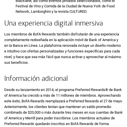
Blacklane,
así como eventos privados seleccionados, como el
Festival
de Vino y Comida de la Ciudad de Nueva York de
Food
Network, Lamborghini
y la revista
CULTURED.
Una experiencia digital inmersiva
Los miembros de
B of A
BofA
Rewards
también disfrutarán de una experiencia
completamente rediseñada en la aplicación móvil de
Bank of America
y
en la Banca en Línea. La plataforma renovada incluye un diseño moderno
e intuitivo con ofertas personalizadas y funciones específicas para cada
nivel, y hace que sea más fácil que nunca activar y aprovechar al máximo
sus beneficios.
Información adicional
Desde su lanzamiento en 2014, el programa
Preferred Rewards®
de
Bank
of America
ha crecido a más de 11 millones de miembros. Aprovechando
este éxito,
B of A
BofA
Rewards
reemplazará a
Preferred Rewards
el 27 de mayo.
Anteriormente, los clientes tenían que mantener un saldo promedio
combinado de
veinte mil dólares
$20,000
o más durante tres meses en sus cuentas de
Bank
of America
y
Merrill
para poder inscribirse. Los miembros actuales de
Preferred Rewards
quedarán inscritos en
B of A
BofA
Rewards
de forma