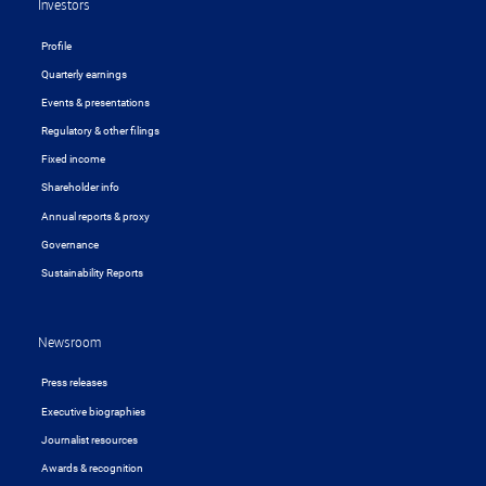
Investors
Profile
Quarterly earnings
Events & presentations
Regulatory & other filings
Fixed income
Shareholder info
Annual reports & proxy
Governance
Sustainability Reports
Newsroom
Press releases
Executive biographies
Journalist resources
Awards & recognition