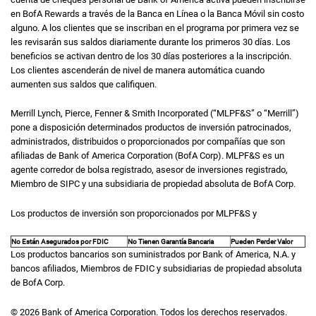
en
B of A
BofA
Rewards
a través de la Banca en Línea o la Banca Móvil sin costo
alguno. A los clientes que se inscriban en el programa por primera vez se
les revisarán sus saldos diariamente durante los primeros 30 días. Los
beneficios se activan dentro de los 30 días posteriores a la inscripción.
Los clientes ascenderán de nivel de manera automática cuando
aumenten sus saldos que califiquen.
Merrill Lynch, Pierce, Fenner & Smith Incorporated (“
M L P F and S
MLPF&S
”
o
“Merrill”)
pone a disposición determinados productos de inversión patrocinados,
administrados, distribuidos o proporcionados por compañías que son
afiliadas de
Bank of America Corporation (
B of A Corp
BofA Corp
).
M L P F and S
MLPF&S
es un
agente corredor de bolsa registrado, asesor de inversiones registrado,
Miembro de
S I P C
SIPC
y una subsidiaria de propiedad absoluta de
B of A Corp
BofA Corp
.
Los productos de inversión son proporcionados por
MLPF&S
y
No Están Asegurados por
F D I C
FDIC
No Tienen Garantía Bancaria
Pueden Perder Valor
Los productos bancarios son suministrados por
Bank of America, N.A.
y
bancos afiliados, Miembros de
F D I C
FDIC
y subsidiarias de propiedad absoluta
de
B of A Corp
BofA Corp
.
© 2026 Bank of America Corporation.
Todos los derechos reservados.