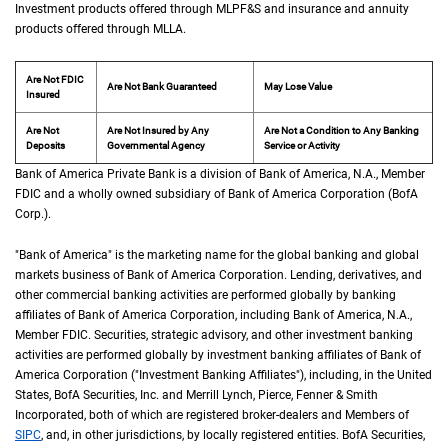
Investment products offered through
M L P F and S
MLPF&S
and insurance and annuity
products offered through
M L L A
MLLA
.
Are Not FDIC
Are Not Bank Guaranteed
May Lose Value
Insured
Are Not
Are Not Insured by Any
Are Not a Condition to Any Banking
Deposits
Governmental Agency
Service or Activity
Bank of America Private Bank is a division of Bank of America,
N A
N.A.
, Member
F D 
FDIC
and a wholly owned subsidiary of Bank of America Corporation (
B of A Cor
BofA
Corp.
).
"Bank of America" is the marketing name for the global banking and global
markets business of Bank of America Corporation. Lending, derivatives, and
other commercial banking activities are performed globally by banking
affiliates of Bank of America Corporation, including Bank of America,
N A
N.A.
,
Member
F D I C
FDIC
. Securities, strategic advisory, and other investment banking
activities are performed globally by investment banking affiliates of Bank of
America Corporation ("Investment Banking Affiliates"), including, in the
United St
United
States
,
B of A
BofA
Securities, Inc. and Merrill Lynch, Pierce, Fenner & Smith
Incorporated, both of which are registered broker-dealers and Members of
S I P C
SIPC
, and, in other jurisdictions, by locally registered entities.
B of A
BofA
Securities,