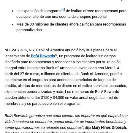
[1]
La expansión del programa
de lealtad ofrece recompensas para
cualquier cliente con una cuenta de cheques personal
Más de 30 millones de clientes ahora califican para recompensas
personalizadas
NUEVA YORK,
New York
N.Y.
Bank of America
anunció hoy sus planes para el
lanzamiento de
B of A
BofA
Rewards
™
,
un programa de lealtad sin cargos
diseñado para recompensar y reconocer a los clientes por su relación
integral entre banca con
Bank of America
e inversiones con
Merrill.
A
partir del 27 de mayo, millones de clientes de
Bank of America,
podrán
inscribirse en el programa para acceder a beneficios de tarjetas de
crédito, ofertas de reembolsos de dinero en efectivo, servicios bancarios,
experiencias personalizadas y más. Los miembros de
B of A
BofA
Rewards
pueden obtener entre
ciento cincuenta dólares
$150
y
cuatro mil dólares
$4,000
en valor anual según su nivel de
membresía y su participación en el programa.
B of A
BofA
Rewards
garantiza que cada cliente, sin importar en qué etapa de su
vida financiera se encuentre, pueda disfrutar de importantes beneficios y
sentir que valoramos su relación con nosotros”,
dijo
Mary Hines Droesch,