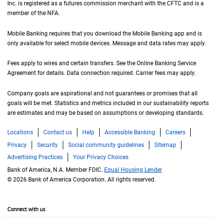
Inc. is registered as a futures commission merchant with the
C F T C
CFTC
and is a
member of the
N F A
NFA
.
Mobile Banking requires that you download the Mobile Banking app and is
only available for select mobile devices. Message and data rates may apply.
Fees apply to wires and certain transfers. See the Online Banking Service
Agreement for details. Data connection required. Carrier fees may apply.
Company goals are aspirational and not guarantees or promises that all
goals will be met. Statistics and metrics included in our sustainability reports
are estimates and may be based on assumptions or developing standards.
Locations
Contact us
Help
Accessible Banking
Careers
Privacy
Security
Social community guidelines
Sitemap
Advertising Practices
Your Privacy Choices
Bank of America, N.A. Member FDIC.
Equal Housing Lender
© 2026 Bank of America Corporation. All rights reserved.
Connect with us