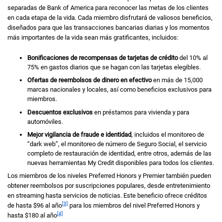
separadas de
Bank of America
para reconocer las metas de los clientes
en cada etapa de la vida. Cada miembro disfrutará de valiosos beneficios,
diseñados para que las transacciones bancarias diarias y los momentos
más importantes de la vida sean más gratificantes, incluidos:
Bonificaciones de recompensas de tarjetas de crédito
del
diez por cie
10%
al
seten
75%
en gastos diarios que se hagan con las tarjetas elegibles.
Ofertas de reembolsos de dinero en efectivo
en más de 15,000
marcas nacionales y locales, así como beneficios exclusivos para
miembros.
Descuentos exclusivos
en préstamos para vivienda y para
automóviles.
Mejor vigilancia de fraude e identidad
, incluidos el monitoreo de
“dark web”, el monitoreo de número de
Seguro Social,
el servicio
completo de restauración de identidad, entre otros, además de las
nuevas herramientas
My Credit
disponibles para todos los clientes.
Los miembros de los niveles
Preferred Honors
y
Premier
también pueden
obtener reembolsos por suscripciones populares, desde entretenimiento
en streaming hasta servicios de noticias. Este beneficio ofrece créditos
[3]
de hasta
noventa y seis dólares
$96
al año
para los miembros del nivel
Preferred Honors
y
[4]
hasta
ciento ochenta dólares
$180
al año