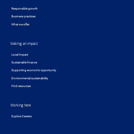
Responsible growth
Business practices
What we offer
Making an impact
Local Impact
Sustainable finance
Supporting economic opportunity
Environmental sustainability
Find resources
Working here
Explore Careers