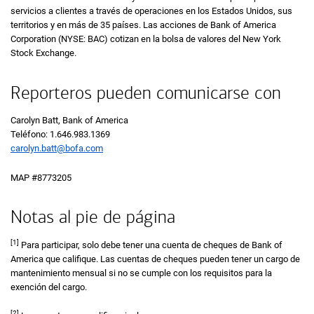
servicios a clientes a través de operaciones en los Estados Unidos, sus
territorios y en más de 35 países. Las acciones de
Bank of America
Corporation (
N Y S E B A C
NYSE: BAC
)
cotizan en la bolsa de valores del
New York
Stock Exchange.
Reporteros pueden comunicarse con
Carolyn Batt, Bank of America
Teléfono:
1 6 4 6 9 8 3 1 3 6 9
1.646.983.1369
carolyn.batt@bofa.com
MAP #8773205​
Notas al pie de página
[1]
Para participar, solo debe tener una cuenta de cheques de
Bank of
America
que califique. Las cuentas de cheques pueden tener un cargo de
mantenimiento mensual si no se cumple con los requisitos para la
exención del cargo.
[2]