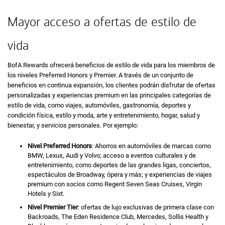
Mayor acceso a ofertas de estilo de
vida
B of A
BofA
Rewards
ofrecerá beneficios de estilo de vida para los miembros de
los niveles
Preferred Honors
y
Premier.
A través de un conjunto de
beneficios en continua expansión, los clientes podrán disfrutar de ofertas
personalizadas y experiencias premium en las principales categorías de
estilo de vida, como viajes, automóviles, gastronomía, deportes y
condición física, estilo y moda, arte y entretenimiento, hogar, salud y
bienestar, y servicios personales. Por ejemplo:
Nivel
Preferred Honors
:
Ahorros en automóviles de marcas como
BMW, Lexus, Audi
y
Volvo;
acceso a eventos culturales y de
entretenimiento, como deportes de las grandes ligas, conciertos,
espectáculos de
Broadway,
ópera y más; y experiencias de viajes
premium con socios como
Regent Seven Seas Cruises, Virgin
Hotels
y
Sixt.
Nivel
Premier Tier
:
ofertas de lujo exclusivas de primera clase con
Backroads, The Eden Residence Club, Mercedes, Sollis Health
y