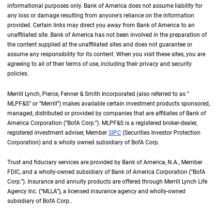
informational purposes only. Bank of America does not assume liability for
any loss or damage resulting from anyone's reliance on the information
provided. Certain links may direct you away from Bank of America to an
unaffiliated site. Bank of America has not been involved in the preparation of
the content supplied at the unaffiliated sites and does not guarantee or
assume any responsibility for its content. When you visit these sites, you are
agreeing to all of their terms of use, including their privacy and security
policies.
Merrill Lynch, Pierce, Fenner & Smith Incorporated (also referred to as “
M L P F an
MLPF&S
” or “Merrill”) makes available certain investment products sponsored,
managed, distributed or provided by companies that are affiliates of Bank of
America Corporation (“
B of A Corp.
BofA Corp.
”).
M L P F and S
MLPF&S
is a registered broker-dealer,
registered investment adviser, Member
S I P C
SIPC
(Securities Investor Protection
Corporation) and a wholly owned subsidiary of
B of A Corp.
BofA Corp.
Trust and fiduciary services are provided by Bank of America,
N A
N.A.
, Member
F D I 
FDIC
, and a wholly-owned subsidiary of Bank of America Corporation (“
B of A Co
BofA
Corp.
”). Insurance and annuity products are offered through Merrill Lynch Life
Agency Inc. (“
M L L A
MLLA
”), a licensed insurance agency and wholly-owned
subsidiary of
B of A Corp.
BofA Corp.
.