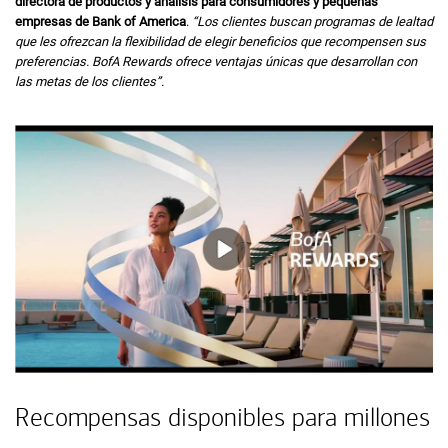
directora de productos y análisis para consumidores y pequeñas
empresas de
Bank of America
.
“Los clientes buscan programas de lealtad
que les ofrezcan la flexibilidad de elegir beneficios que recompensen sus
preferencias.
B of A
BofA
Rewards
ofrece ventajas únicas que desarrollan con
las metas de los clientes”.
Recompensas disponibles para millones